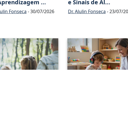
Aprendizagem ...
e Sinais de Al...
lulin Fonseca
- 30/07/2026
Dr. Alulin Fonseca
- 23/07/2
mpacto do
Entenda o Que É a
gnóstico
Comunicação Social ..
ológico ...
Dr. Alulin Fonseca
- 02/07/2
lulin Fonseca
- 09/07/2026