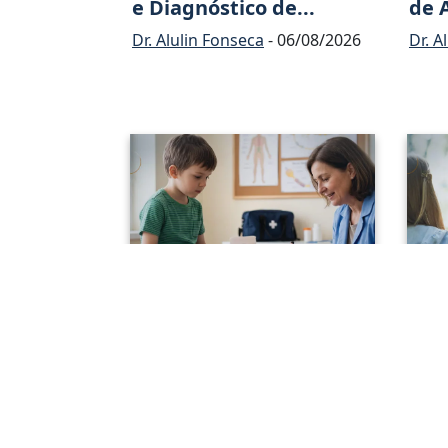
e Diagnóstico de...
de 
Dr. Alulin Fonseca
- 06/08/2026
Dr. A
Neuropatia Periférica
O I
Adquirida na In...
Dia
Neur
Dr. Alulin Fonseca
- 16/07/2026
Dr. A