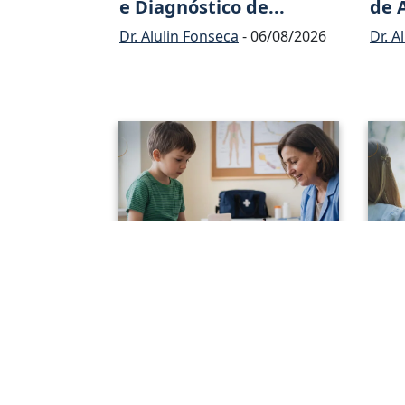
e Diagnóstico de...
de 
Dr. Alulin Fonseca
- 06/08/2026
Dr. A
Neuropatia Periférica
O I
Adquirida na In...
Dia
Neur
Dr. Alulin Fonseca
- 16/07/2026
Dr. A