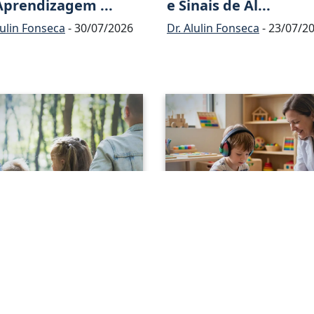
Aprendizagem ...
e Sinais de Al...
lulin Fonseca
- 30/07/2026
Dr. Alulin Fonseca
- 23/07/2
mpacto do
Entenda o Que É a
gnóstico
Comunicação Social ..
ológico ...
Dr. Alulin Fonseca
- 02/07/2
lulin Fonseca
- 09/07/2026