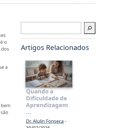
Pesquisar
ses
 é o
Artigos Relacionados
 dos
ue a
Quando a
Dificuldade de
Aprendizagem
m bem
...
 são
Dr. Alulin Fonseca
-
30/07/2026