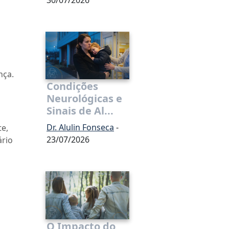
nça.
Condições
Neurológicas e
Sinais de Al...
Dr. Alulin Fonseca
-
te,
23/07/2026
ário
O Impacto do