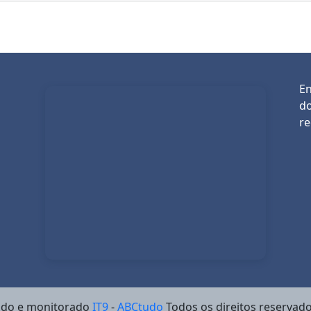
En
do
re
a
ado e monitorado
IT9
-
ABCtudo
Todos os direitos reservado