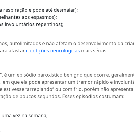
a respiração e pode até desmaiar);
elhantes aos espasmos);
 involuntários repentinos);
nos, autolimitados e não afetam o desenvolvimento da cria
para afastar
condições neurológicas
mais sérias.
, é um episódio paroxístico benigno que ocorre, geralmen
, em que ela pode apresentar um tremor rápido e involunt
e estivesse “arrepiando” ou com frio, porém não apresenta
duração de poucos segundos. Esses episódios costumam:
de uma vez na semana;
.