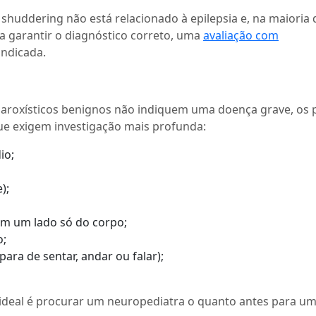
 shuddering não está relacionado à epilepsia e, na maioria
a garantir o diagnóstico correto, uma
avaliação com
indicada.
aroxísticos benignos não indiquem uma doença grave, os 
que exigem investigação mais profunda:
io;
);
em um lado só do corpo;
o;
para de sentar, andar ou falar);
o ideal é procurar um neuropediatra o quanto antes para u