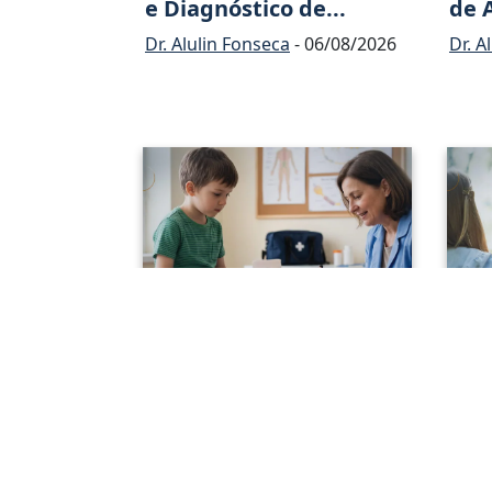
e Diagnóstico de...
de 
Dr. Alulin Fonseca
- 06/08/2026
Dr. A
Neuropatia Periférica
O I
Adquirida na In...
Dia
Neur
Dr. Alulin Fonseca
- 16/07/2026
Dr. A