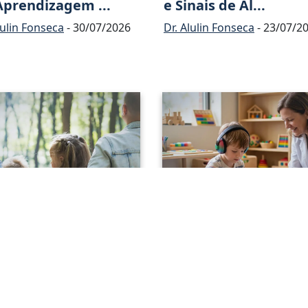
Aprendizagem ...
e Sinais de Al...
lulin Fonseca
- 30/07/2026
Dr. Alulin Fonseca
- 23/07/2
mpacto do
Entenda o Que É a
gnóstico
Comunicação Social ..
ológico ...
Dr. Alulin Fonseca
- 02/07/2
lulin Fonseca
- 09/07/2026