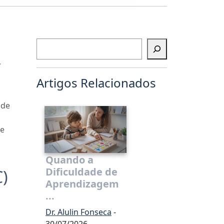
Pesquisar
,
Artigos Relacionados
 de
 e
Quando a
Dificuldade de
C)
Aprendizagem
...
Dr. Alulin Fonseca
-
30/07/2026