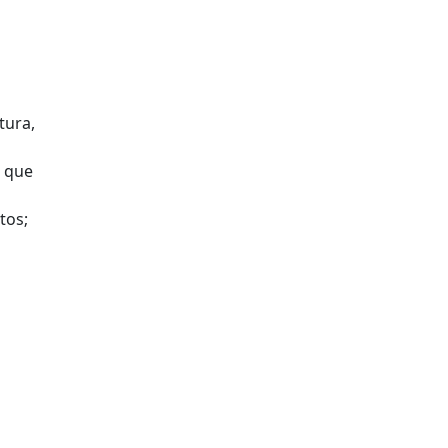
tura,
o que
tos;