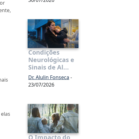
por
ente,
Condições
Neurológicas e
Sinais de Al...
Dr. Alulin Fonseca
-
nais
23/07/2026
 elas
O Impacto do